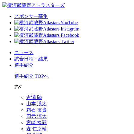
スポンサー募集
ニュース
試合日程・結果
選手紹介
選手紹介 TOPへ
FW
古澤 陸
山本 渓太
箱石 友貴
四元 涼太
宮崎 怜嗣
森 仁之輔