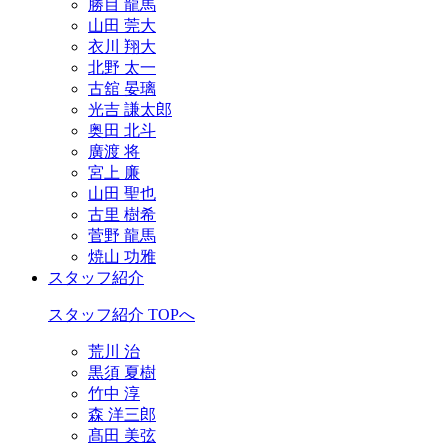
勝目 龍馬
山田 莞大
衣川 翔大
北野 太一
古舘 晏璃
光吉 謙太郎
奥田 北斗
廣渡 将
宮上 廉
山田 聖也
古里 樹希
菅野 龍馬
焼山 功雅
スタッフ紹介
スタッフ紹介 TOPへ
荒川 治
黒須 夏樹
竹中 淳
森 洋三郎
髙田 美弦