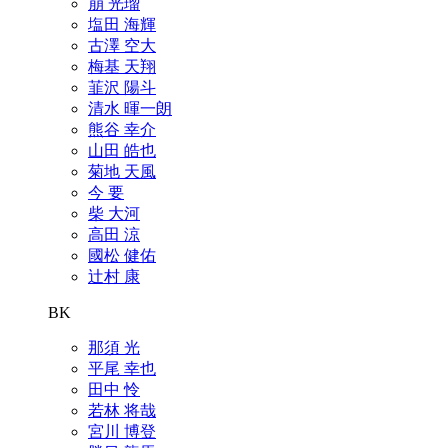
崩 光瑠
塩田 海輝
古澤 空大
梅基 天翔
韮沢 陽斗
清水 暉一朗
熊谷 幸介
山田 皓也
菊地 天風
今 要
柴 大河
高田 涼
國松 健佑
辻村 康
BK
那須 光
平尾 幸也
田中 怜
若林 将哉
宮川 博登