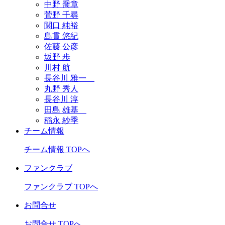
中野 喬章
菅野 千尋
関口 純裕
島貫 悠紀
佐藤 公彦
坂野 歩
川村 航
長谷川 雅一
丸野 秀人
長谷川 淳
田島 雄基
稲永 紗季
チーム情報
チーム情報 TOPへ
ファンクラブ
ファンクラブ TOPへ
お問合せ
お問合せ TOPへ