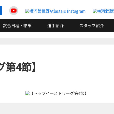
試合日程・結果
選手紹介
スタッフ紹介
グ第4節】