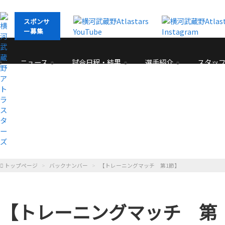
スポンサ
ー募集
ニュース
試合日程・結果
選手紹介
スタッ
トップページ
バックナンバー
【トレーニングマッチ 第1節】
【トレーニングマッチ 第