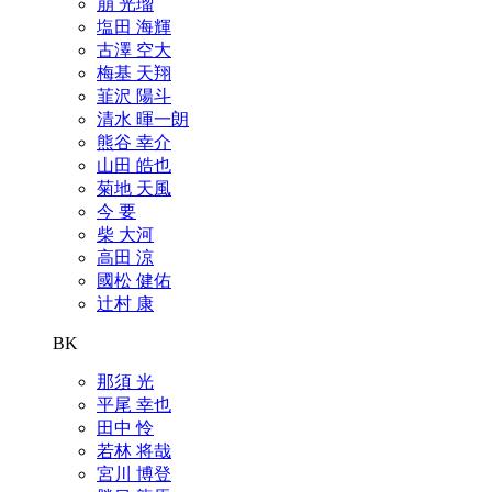
崩 光瑠
塩田 海輝
古澤 空大
梅基 天翔
韮沢 陽斗
清水 暉一朗
熊谷 幸介
山田 皓也
菊地 天風
今 要
柴 大河
高田 涼
國松 健佑
辻村 康
BK
那須 光
平尾 幸也
田中 怜
若林 将哉
宮川 博登