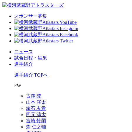
スポンサー募集
ニュース
試合日程・結果
選手紹介
選手紹介 TOPへ
FW
古澤 陸
山本 渓太
箱石 友貴
四元 涼太
宮崎 怜嗣
森 仁之輔