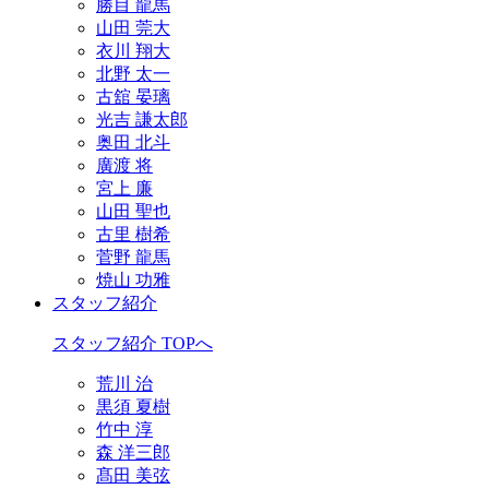
勝目 龍馬
山田 莞大
衣川 翔大
北野 太一
古舘 晏璃
光吉 謙太郎
奥田 北斗
廣渡 将
宮上 廉
山田 聖也
古里 樹希
菅野 龍馬
焼山 功雅
スタッフ紹介
スタッフ紹介 TOPへ
荒川 治
黒須 夏樹
竹中 淳
森 洋三郎
髙田 美弦