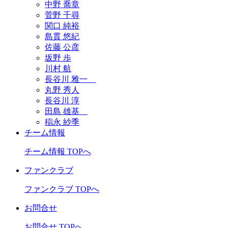
中野 喬章
菅野 千尋
関口 純裕
島貫 悠紀
佐藤 公彦
坂野 歩
川村 航
長谷川 雅一
丸野 秀人
長谷川 淳
田島 雄基
稲永 紗季
チーム情報
チーム情報 TOPへ
ファンクラブ
ファンクラブ TOPへ
お問合せ
お問合せ TOPへ