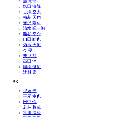
崩 光瑠
塩田 海輝
古澤 空大
梅基 天翔
韮沢 陽斗
清水 暉一朗
熊谷 幸介
山田 皓也
菊地 天風
今 要
柴 大河
高田 涼
國松 健佑
辻村 康
BK
那須 光
平尾 幸也
田中 怜
若林 将哉
宮川 博登