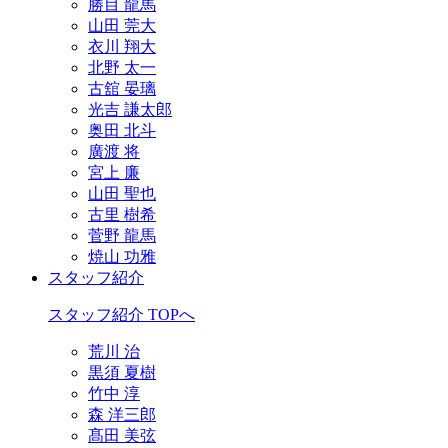
勝目 龍馬
山田 莞大
衣川 翔大
北野 太一
古舘 晏璃
光吉 謙太郎
奥田 北斗
廣渡 将
宮上 廉
山田 聖也
古里 樹希
菅野 龍馬
焼山 功雅
スタッフ紹介
スタッフ紹介 TOPへ
荒川 治
黒須 夏樹
竹中 淳
森 洋三郎
髙田 美弦