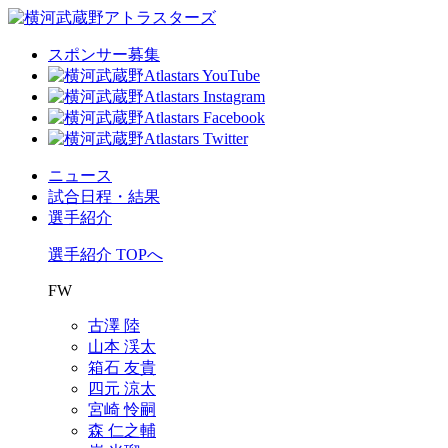
スポンサー募集
ニュース
試合日程・結果
選手紹介
選手紹介 TOPへ
FW
古澤 陸
山本 渓太
箱石 友貴
四元 涼太
宮崎 怜嗣
森 仁之輔