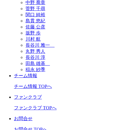
中野 喬章
菅野 千尋
関口 純裕
島貫 悠紀
佐藤 公彦
坂野 歩
川村 航
長谷川 雅一
丸野 秀人
長谷川 淳
田島 雄基
稲永 紗季
チーム情報
チーム情報 TOPへ
ファンクラブ
ファンクラブ TOPへ
お問合せ
お問合せ TOPへ