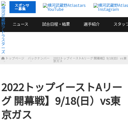
スポンサ
ー募集
ニュース
試合日程・結果
選手紹介
スタッ
トップページ
バックナンバー
2022トップイーストAリーグ 開幕戦】9/18(日）vs東
京ガス
2022トップイーストAリー
グ 開幕戦】9/18(日）vs東
京ガス