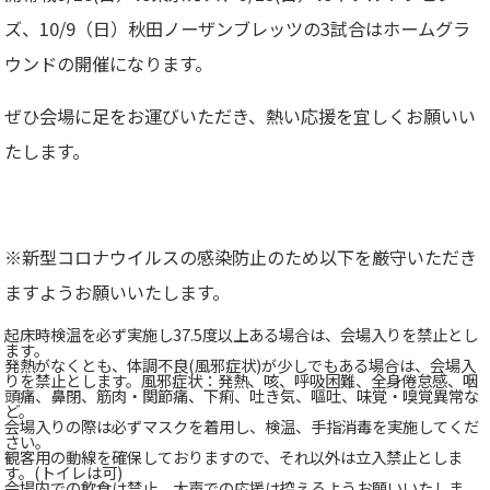
ズ、10/9（日）秋田ノーザンブレッツの3試合はホームグラ
ウンドの開催になります。
ぜひ会場に足をお運びいただき、熱い応援を宜しくお願いい
たします。
※新型コロナウイルスの感染防止のため以下を厳守いただき
ますようお願いいたします。
起床時検温を必ず実施し37.5度以上ある場合は、会場入りを禁止とし
ます。
発熱がなくとも、体調不良(風邪症状)が少しでもある場合は、会場入
りを禁止とします。風邪症状：発熱、咳、呼吸困難、全身倦怠感、咽
頭痛、鼻閉、筋肉・関節痛、下痢、吐き気、嘔吐、味覚・嗅覚異常な
ど。
会場入りの際は必ずマスクを着用し、検温、手指消毒を実施してくだ
さい。
観客用の動線を確保しておりますので、それ以外は立入禁止としま
す。(トイレは可)
会場内での飲食は禁止、大声での応援は控えるようお願いいたしま