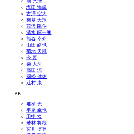
崩 光瑠
塩田 海輝
古澤 空大
梅基 天翔
韮沢 陽斗
清水 暉一朗
熊谷 幸介
山田 皓也
菊地 天風
今 要
柴 大河
高田 涼
國松 健佑
辻村 康
BK
那須 光
平尾 幸也
田中 怜
若林 将哉
宮川 博登