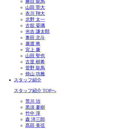
勝目 龍馬
山田 莞大
衣川 翔大
北野 太一
古舘 晏璃
光吉 謙太郎
奥田 北斗
廣渡 将
宮上 廉
山田 聖也
古里 樹希
菅野 龍馬
焼山 功雅
スタッフ紹介
スタッフ紹介 TOPへ
荒川 治
黒須 夏樹
竹中 淳
森 洋三郎
髙田 美弦