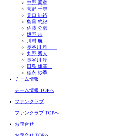
中野 喬章
菅野 千尋
関口 純裕
島貫 悠紀
佐藤 公彦
坂野 歩
川村 航
長谷川 雅一
丸野 秀人
長谷川 淳
田島 雄基
稲永 紗季
チーム情報
チーム情報 TOPへ
ファンクラブ
ファンクラブ TOPへ
お問合せ
お問合せ TOPへ