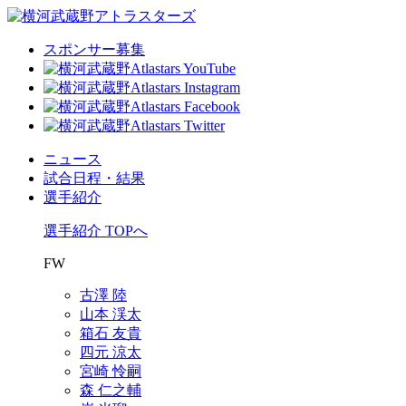
スポンサー募集
ニュース
試合日程・結果
選手紹介
選手紹介 TOPへ
FW
古澤 陸
山本 渓太
箱石 友貴
四元 涼太
宮崎 怜嗣
森 仁之輔